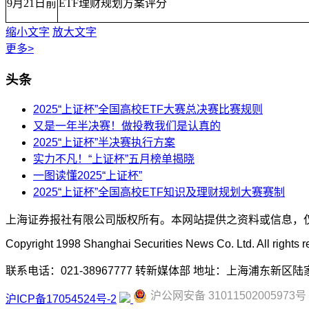
9月21日前
ETF理财规划方案评分
缩小文字
放大文字
更多>
头条
2025“上证杯”全国高校ETF大赛总决赛比赛规则
又是一年半决赛！做投教我们是认真的
2025“上证杯”半决赛执行方案
实力不凡！“上证杯”五月榜单揭晓
一图读懂2025“上证杯”
2025“上证杯”全国高校ETF知识及理财规划大赛赛制
上海证券报社有限公司版权所有。本网站提供之资料或信息，
Copyright 1998 Shanghai Securities News Co. Ltd. All rights r
联系电话：021-38967777 转新媒体部 地址：上海浦东新区陆家嘴金融城
沪公网安备 31011502005973号
沪ICP备17054524号-2