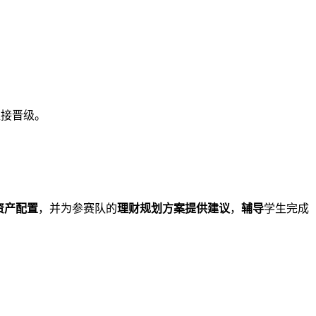
直接晋级。
资产配置
，并为参赛队的
理财规划方案提供建议
，
辅导
学生完成