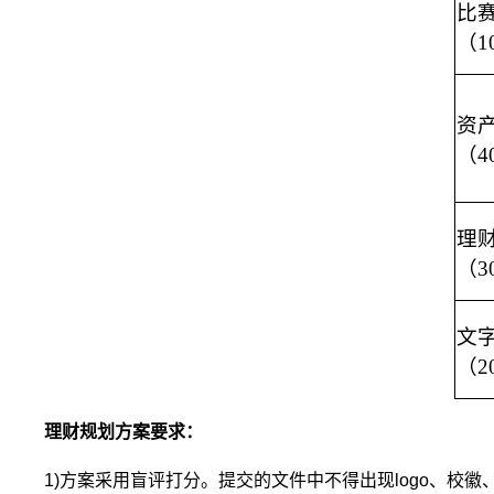
比
（1
资
（4
理
（3
文
（2
理财规划方案要求：
1)方案采用盲评打分。提交的文件中不得出现logo、校